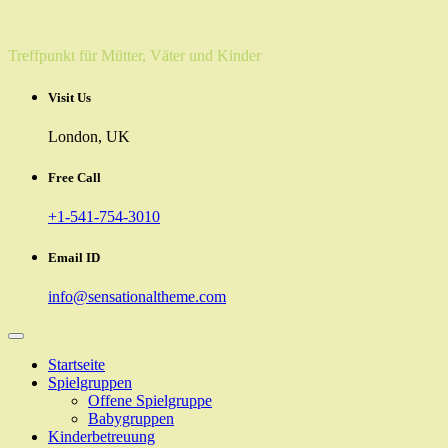
Skip
to
content
Treffpunkt für Mütter, Väter und Kinder
Visit Us
London, UK
Free Call
+1-541-754-3010
Email ID
info@sensationaltheme.com
Startseite
Spielgruppen
Offene Spielgruppe
Babygruppen
Kinderbetreuung