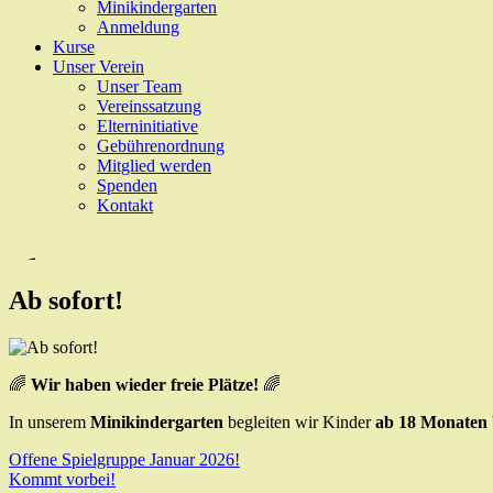
Minikindergarten
Anmeldung
Kurse
Unser Verein
Unser Team
Vereinssatzung
Elterninitiative
Gebührenordnung
Mitglied werden
Spenden
Kontakt
Ab sofort!
🌈
Wir haben wieder freie Plätze!
🌈
In unserem
Minikindergarten
begleiten wir Kinder
ab 18 Monaten b
Beitragsnavigation
Offene Spielgruppe Januar 2026!
Kommt vorbei!